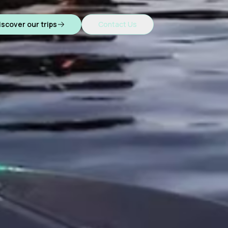
iscover our trips
Contact Us