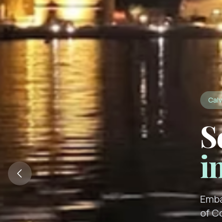
Calv
S
i
Emba
of C