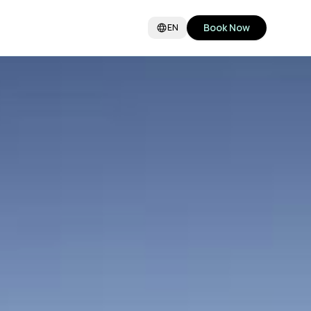
Book Now
EN