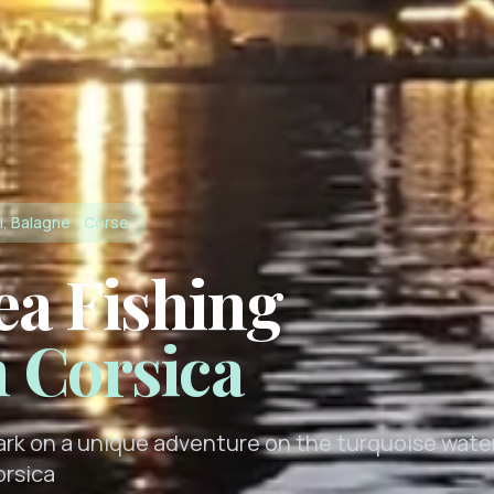
i, Balagne - Corse
ea Fishing
n Corsica
rk on a unique adventure on the turquoise wate
orsica