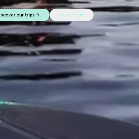
iscover our trips
Contact Us