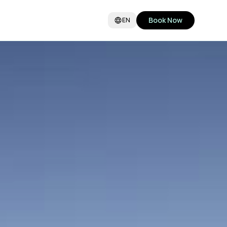
Book Now
EN