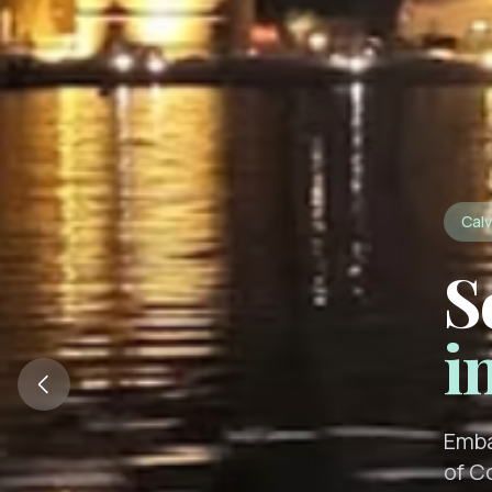
Calv
S
i
Emba
of C