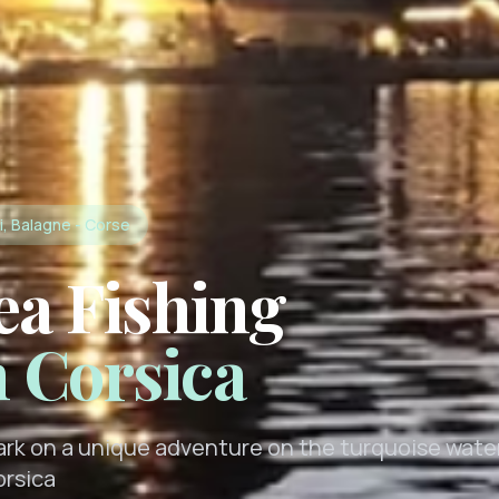
i, Balagne - Corse
ea Fishing
n Corsica
rk on a unique adventure on the turquoise wate
orsica