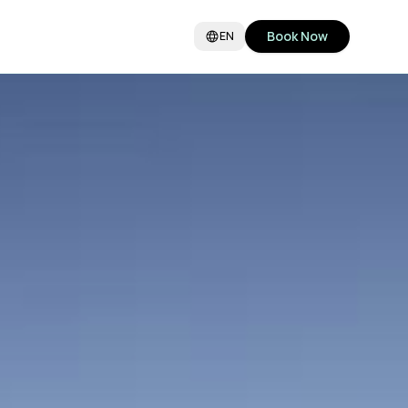
Book Now
EN