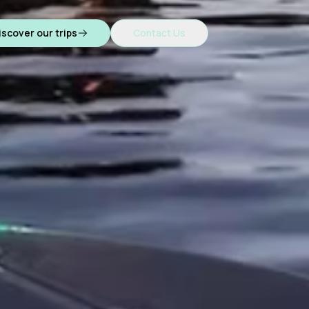
iscover our trips
Contact Us