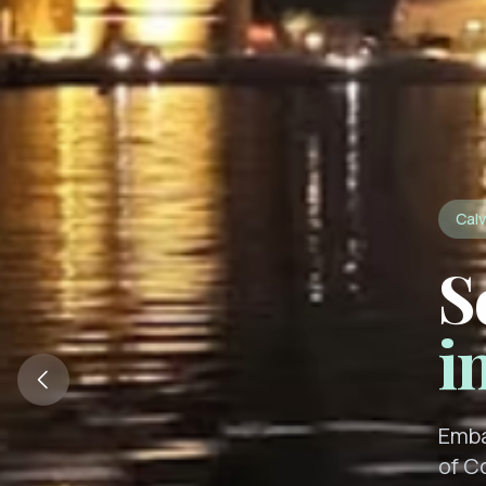
Calv
S
i
Emba
of C