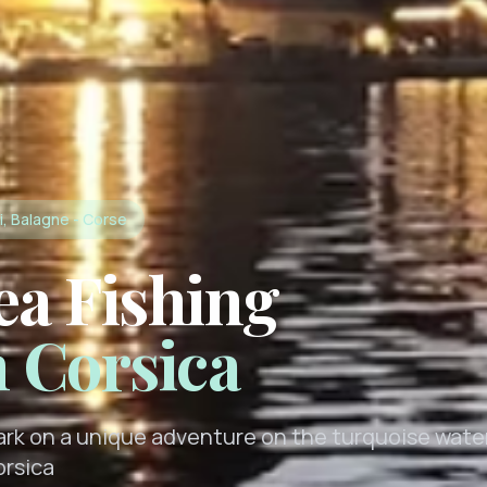
i, Balagne - Corse
ea Fishing
n Corsica
rk on a unique adventure on the turquoise wate
orsica